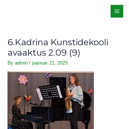
Skip
Post
MAI
to
navigation
ME
content
6.Kadrina Kunstidekooli
avaaktus 2.09 (9)
By
admin
/
jaanuar 21, 2025